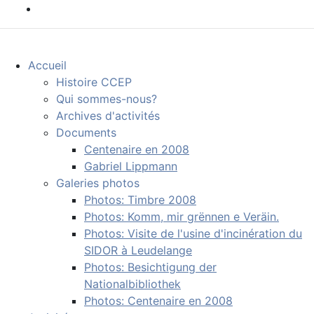
Accueil
Histoire CCEP
Qui sommes-nous?
Archives d'activités
Documents
Centenaire en 2008
Gabriel Lippmann
Galeries photos
Photos: Timbre 2008
Photos: Komm, mir grënnen e Veräin.
Photos: Visite de l'usine d'incinération du
SIDOR à Leudelange
Photos: Besichtigung der
Nationalbibliothek
Photos: Centenaire en 2008