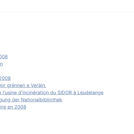
2008
nn
 2008
ir grënnen e Veräin.
e l'usine d'incinération du SIDOR à Leudelange
gung der Nationalbibliothek
ire en 2008