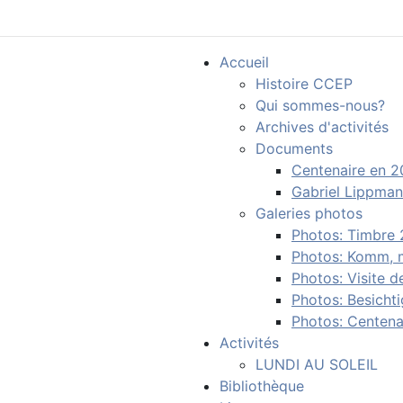
Accueil
Histoire CCEP
Qui sommes-nous?
Archives d'activités
Documents
Centenaire en 
Gabriel Lippma
Galeries photos
Photos: Timbre
Photos: Komm, m
Photos: Visite d
Photos: Besichti
Photos: Centena
Activités
LUNDI AU SOLEIL
Bibliothèque