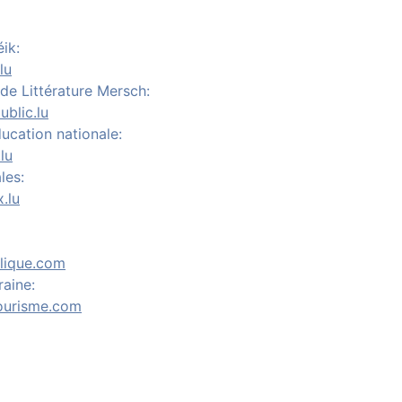
éik:
lu
de Littérature Mersch:
ublic.lu
ducation nationale:
lu
les:
.lu
alique.com
raine:
tourisme.com