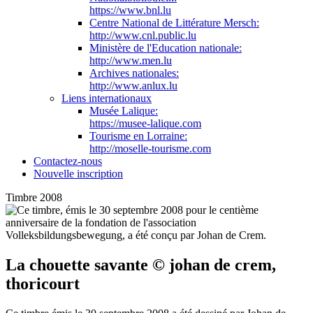
https://www.bnl.lu
Centre National de Littérature Mersch:
http://www.cnl.public.lu
Ministère de l'Education nationale:
http://www.men.lu
Archives nationales:
http://www.anlux.lu
Liens internationaux
Musée Lalique:
https://musee-lalique.com
Tourisme en Lorraine:
http://moselle-tourisme.com
Contactez-nous
Nouvelle inscription
Timbre 2008
La chouette savante © johan de crem,
thoricourt