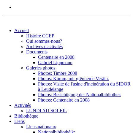
Accueil
Histoire CCEP
Qui sommes-nous?
Archives d'activités
Documents
Centenaire en 2008
Gabriel Lippmann
Galeries photos
Photos: Timbre 2008
Photos: Komm, mir grënnen e Veräin.
Photos: Visite de l'usine d'incinération du SIDOR
à Leudelange
Photos: Besichtigung der Nationalbibliothek
Photos: Centenaire en 2008
Activités
LUNDI AU SOLEIL
Bibliothèque
Liens
Liens nationaux
Nationalbibliothéik: