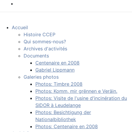
Accueil
Histoire CCEP
Qui sommes-nous?
Archives d'activités
Documents
Centenaire en 2008
Gabriel Lippmann
Galeries photos
Photos: Timbre 2008
Photos: Komm, mir grënnen e Veräin.
Photos: Visite de l'usine d'incinération du
SIDOR à Leudelange
Photos: Besichtigung der
Nationalbibliothek
Photos: Centenaire en 2008