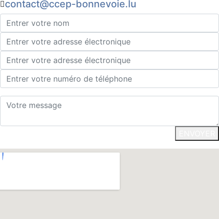
contact@ccep-bonnevoie.lu
ENVOYER