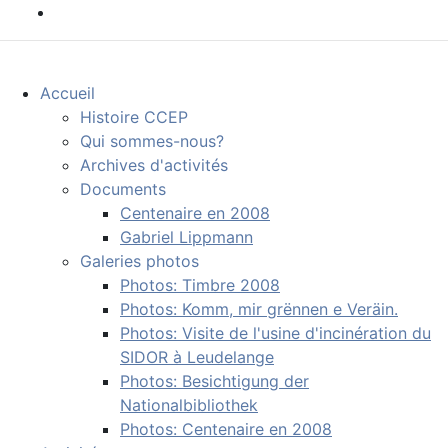
Accueil
Histoire CCEP
Qui sommes-nous?
Archives d'activités
Documents
Centenaire en 2008
Gabriel Lippmann
Galeries photos
Photos: Timbre 2008
Photos: Komm, mir grënnen e Veräin.
Photos: Visite de l'usine d'incinération du
SIDOR à Leudelange
Photos: Besichtigung der
Nationalbibliothek
Photos: Centenaire en 2008